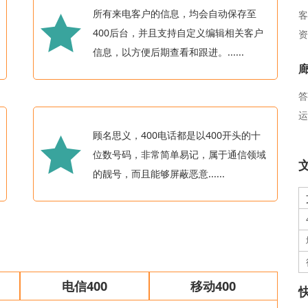
所有来电客户的信息，均会自动保存至
客
400后台，并且支持自定义编辑相关客户
资
信息，以方便后期查看和跟进。......
加
面
商
答
运
顾名思义，400电话都是以400开头的十
位数号码，非常简单易记，属于通信领域
的靓号，而且能够屏蔽恶意......
电信400
移动400