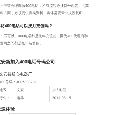
户申请办理廊坊400电话，所有流程必须符合规定，尤其
料方面，必须提供真实资料，具体需要营业执照复印件
公章、运营商受理协议加公章、法人身份证复印件正反
廊坊400电话可以按月充值吗？
加公章、银行开户许可证加公章和合同加盖公章和运营
受理协议加公章等资料。
：不可以。400电话都是按年充值的，因为400代理商和
营商之间都是按年结算的。
文安新加入400电话号码公司
文安县通心电器厂
400号码：4006898281
地区:
文安
加入时间
行业：
电器
2014-03-15
快速体验