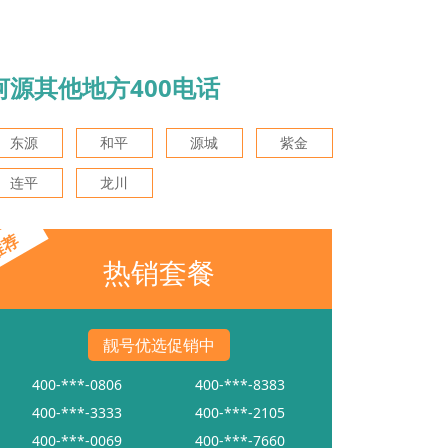
河源其他地方400电话
东源
和平
源城
紫金
连平
龙川
推荐
热销套餐
靓号优选促销中
400-***-0806
400-***-8383
400-***-3333
400-***-2105
400-***-0069
400-***-7660