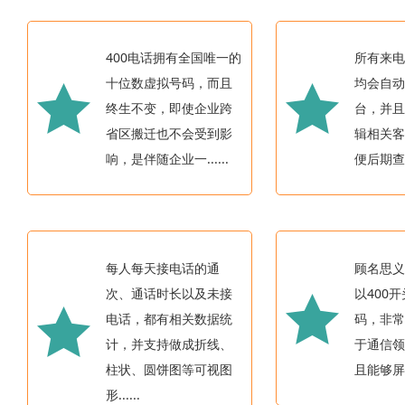
400电话拥有全国唯一的
所有来
十位数虚拟号码，而且
均会自动
终生不变，即使企业跨
台，并
省区搬迁也不会受到影
辑相关
响，是伴随企业一......
便后期查看
每人每天接电话的通
顾名思义
次、通话时长以及未接
以400
电话，都有相关数据统
码，非
计，并支持做成折线、
于通信
柱状、圆饼图等可视图
且能够屏蔽
形......