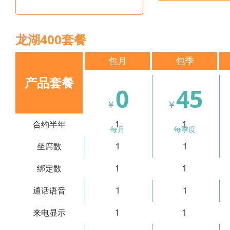
龙湖400套餐
包月
包季
产品套餐
0
45
￥
￥
合约半年
1
1
每月
每季度
坐席数
1
1
绑定数
1
1
通话语音
1
1
来电显示
1
1