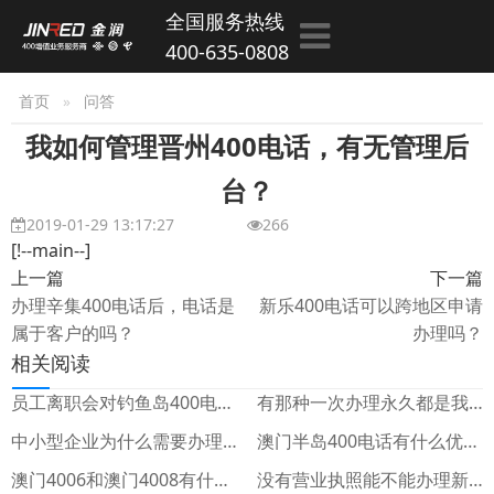
全国服务热线
400-635-0808
首页
问答
我如何管理晋州400电话，有无管理后
台？
2019-01-29 13:17:27
266
[!--main--]
上一篇
下一篇
办理辛集400电话后，电话是
新乐400电话可以跨地区申请
属于客户的吗？
办理吗？
相关阅读
员工离职会对钓鱼岛400电话的安全性产生影响吗？
有那种一次办理永久都是我们的路环岛400电话吗？以后付多少是我们自己安排？
中小型企业为什么需要办理氹仔岛400电话？
澳门半岛400电话有什么优点？
澳门4006和澳门4008有什么区别？
没有营业执照能不能办理新界400电话？