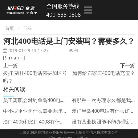
全国服务热线
400-635-0808
首页
问答
河北400电话是上门安装吗？需要多久？
2019-01-29 13:17:27
93
[!--main--]
上一篇
下一篇
拨打 蓟县400电话需要加区号
如何给石家庄400电话充值？
吗？
相关阅读
员工离职会对钓鱼岛400电话的安全性产生影响吗？
有那种一次办理永久都是我们的路环岛400电话吗？以后付多少是我们自己安排？
中小型企业为什么需要办理氹仔岛400电话？
澳门半岛400电话有什么优点？
澳门4006和澳门4008有什么区别？
没有营业执照能不能办理新界400电话？
上海金润通信增值业务服务商——上海金润信息技术有限公司